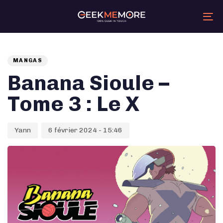
Skip
Skip
links
to
primary
Tog
navigation
nav
Skip
Auteur
Published
PUBLISHED
to
content
on:
IN:
MANGAS
Banana Sioule –
Tome 3 : Le X
Yann
6 février 2024 - 15:46