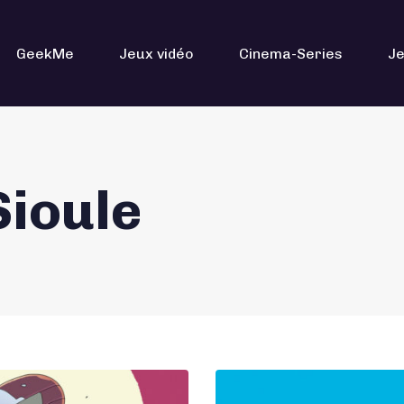
GeekMe
Jeux vidéo
Cinema-Series
Je
Sioule