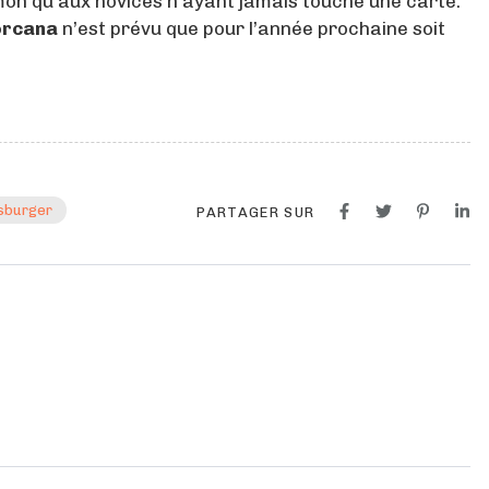
mon qu’aux novices n’ayant jamais touché une carte.
orcana
n’est prévu que pour l’année prochaine soit
sburger
PARTAGER SUR