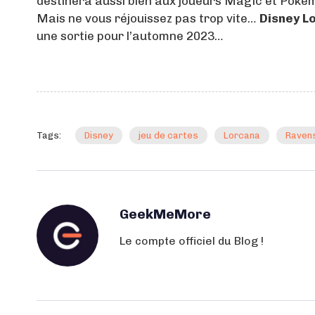
destinera aussi bien aux joueurs Magic et Poke
Mais ne vous réjouissez pas trop vite…
Disney L
une sortie pour l’automne 2023…
Tags:
Disney
jeu de cartes
Lorcana
Raven
GeekMeMore
Le compte officiel du Blog !