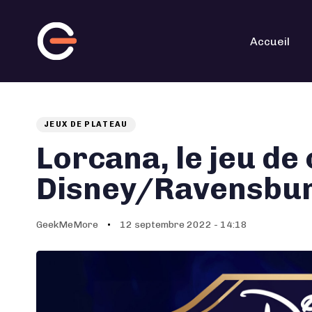
Skip
Skip
links
to
primary
navigation
Accueil
Skip
to
content
JEUX DE PLATEAU
Auteur
Published
PUBLISHED
on:
IN:
Lorcana, le jeu de
Disney/Ravensbu
GeekMeMore
12 septembre 2022 - 14:18