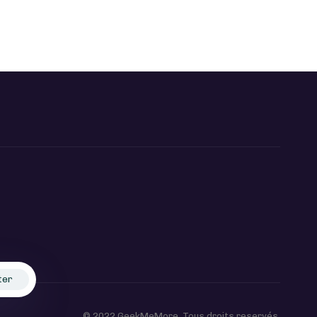
ter
© 2022 GeekMeMore. Tous droits reservés.