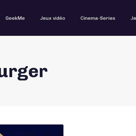
GeekMe
Jeux vidéo
Cinema-Series
Je
urger