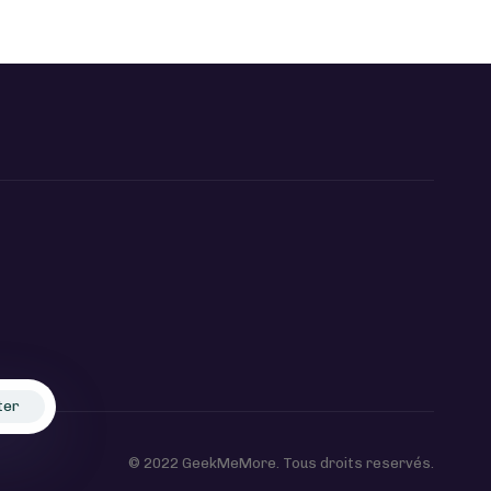
ter
© 2022 GeekMeMore. Tous droits reservés.