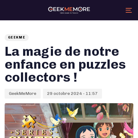
Skip
Skip
links
to
primary
Tog
navigation
nav
Skip
Auteur
Published
PUBLISHED
to
content
on:
IN:
GEEKME
La magie de notre
enfance en puzzles
collectors !
GeekMeMore
29 octobre 2024 - 11:57