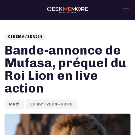
Skip
Skip
links
to
primary
Tog
navigation
nav
Skip
Auteur
Published
PUBLISHED
to
content
on:
IN:
CINÉMA/SÉRIES
Bande-annonce de
Mufasa, préquel du
Roi Lion en live
action
Math
30 avril 2024 - 08:40