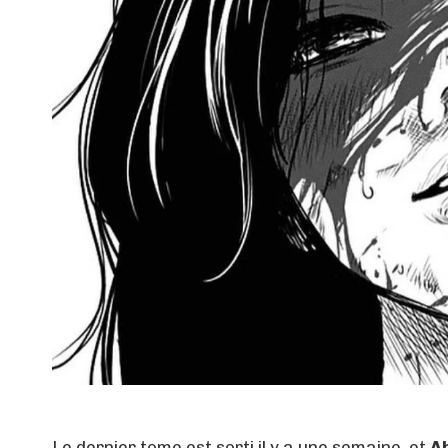
Le dernier tome est sorti il y a une semaine, et
A