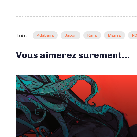
Tags:
Adabana
Japon
Kana
Manga
N
Vous aimerez surement...