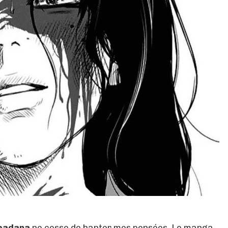
badana
ne cesse de hanter mes pensées. Le manga