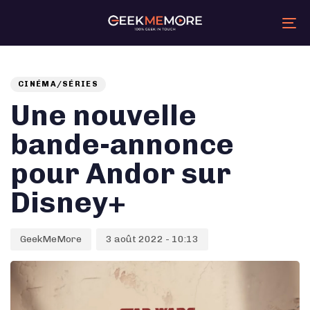
Skip
Skip
links
to
primary
Tog
navigation
nav
Skip
Auteur
Published
PUBLISHED
to
content
on:
IN:
CINÉMA/SÉRIES
Une nouvelle
bande-annonce
pour Andor sur
Disney+
GeekMeMore
3 août 2022 - 10:13