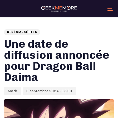
Skip
Skip
links
to
primary
Tog
navigation
nav
Skip
Auteur
Published
PUBLISHED
to
content
on:
IN:
CINÉMA/SÉRIES
Une date de
diffusion annoncée
pour Dragon Ball
Daima
Math
3 septembre 2024 - 15:03