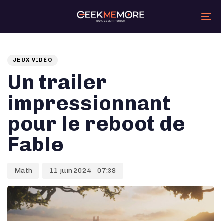
Skip
Skip
links
to
primary
Tog
navigation
nav
Skip
Auteur
Published
PUBLISHED
to
content
on:
IN:
JEUX VIDÉO
Un trailer
impressionnant
pour le reboot de
Fable
Math
11 juin 2024 - 07:38