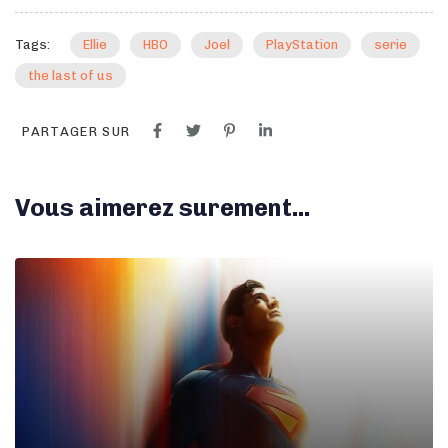
Tags:
Ellie
HBO
Joel
PlayStation
serie
the last of us
PARTAGER SUR
Vous aimerez surement...