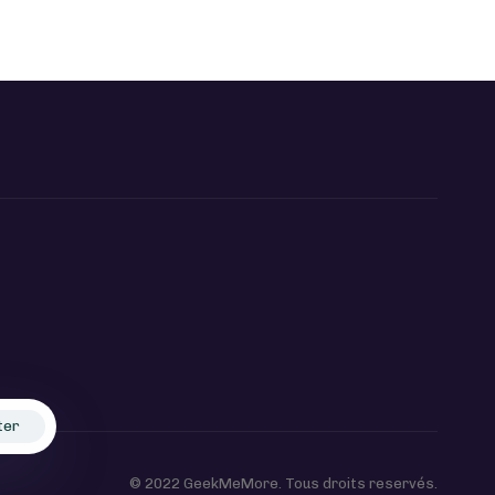
ter
© 2022 GeekMeMore. Tous droits reservés.