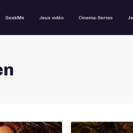
GeekMe
Jeux vidéo
Cinema-Series
Je
en