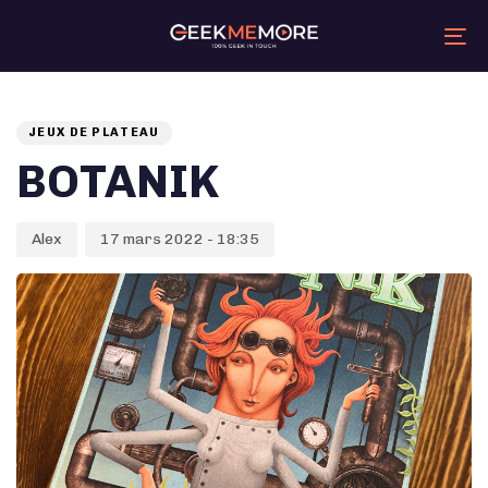
Skip
Skip
links
to
primary
Tog
navigation
nav
Skip
Auteur
Published
PUBLISHED
to
content
on:
IN:
JEUX DE PLATEAU
BOTANIK
Alex
17 mars 2022 - 18:35