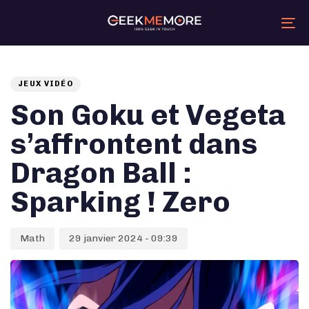
Skip
Skip
links
to
primary
Tog
navigation
nav
Skip
Auteur
Published
PUBLISHED
to
content
on:
IN:
JEUX VIDÉO
Son Goku et Vegeta
s’affrontent dans
Dragon Ball :
Sparking ! Zero
Math
29 janvier 2024 - 09:39