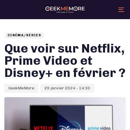
Skip
Skip
links
to
primary
Tog
navigation
nav
Skip
Auteur
Published
PUBLISHED
to
content
on:
IN:
CINÉMA/SÉRIES
Que voir sur Netflix,
Prime Video et
Disney+ en février ?
GeekMeMore
29 janvier 2024 - 14:30