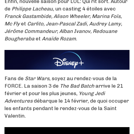
Enfin, nouvelle saison pour LOL: Qui rit sort. Autour
de
Philippe Lacheau
, un casting 4 étoiles avec
Franck Gastambide, Alison Wheeler, Marina Foïs,
Mc Fly
et
Carlito, Jean-Pascal Zadi, Audrey Lamy,
Jérôme Commandeur, Alban Ivanov, Redouane
Bougheraba
et
Anaïde Rozam
.
Fans de
Star Wars
, soyez au rendez-vous de la
FORCE. La saison 3 de
The Bad Batch
arrive le 21
février et pour les plus jeunes,
Young Jedi
Adventures
débarque le 14 février, de quoi occuper
les enfants pendant le rendez-vous de la Saint
Valentin.