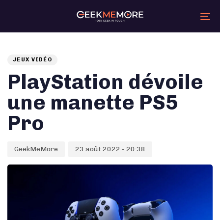
Skip
Skip
links
to
primary
Tog
navigation
nav
Skip
Auteur
Published
PUBLISHED
to
content
on:
IN:
JEUX VIDÉO
PlayStation dévoile
une manette PS5
Pro
GeekMeMore
23 août 2022 - 20:38