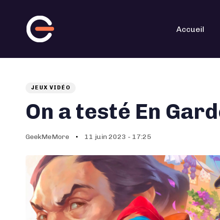
Skip
Skip
links
to
primary
navigation
Accueil
Skip
to
content
JEUX VIDÉO
Auteur
Published
PUBLISHED
on:
IN:
On a testé En Gard
GeekMeMore
11 juin 2023 - 17:25