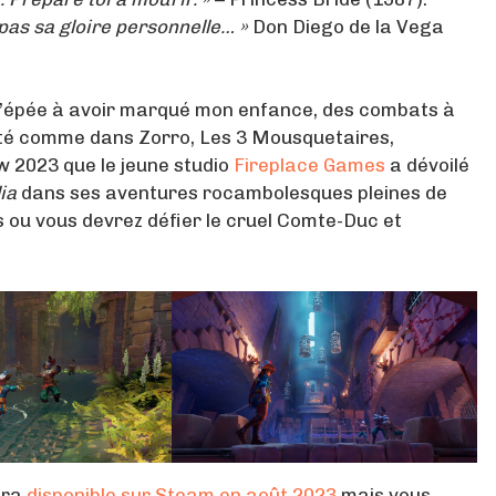
 pas sa gloire personnelle… »
Don Diego de la Vega
t d’épée à avoir marqué mon enfance, des combats à
eté comme dans Zorro, Les 3 Mousquetaires,
w 2023 que le jeune studio
Fireplace Games
a dévoilé
ia
dans ses aventures rocambolesques pleines de
 ou vous devrez défier le cruel Comte-Duc et
era
disponible sur Steam en août 2023
mais vous