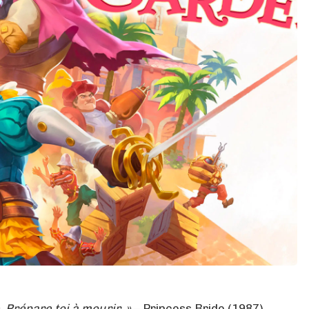
 Prépare toi à mourir. »
– Princess Bride (1987).