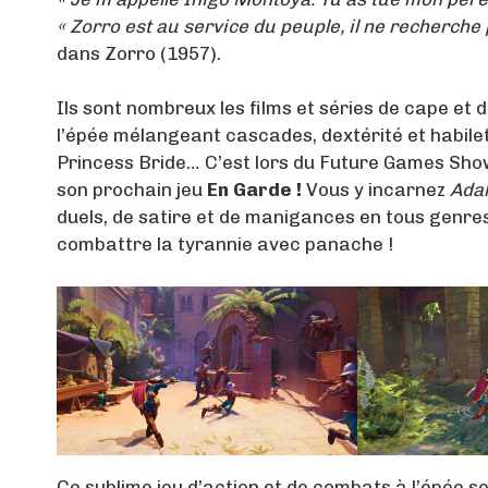
« Zorro est au service du peuple, il ne recherche
dans Zorro (1957).
Ils sont nombreux les films et séries de cape e
l’épée mélangeant cascades, dextérité et habil
Princess Bride… C’est lors du Future Games Sho
son prochain jeu
En Garde !
Vous y incarnez
Adal
duels, de satire et de manigances en tous genres
combattre la tyrannie avec panache !
Ce sublime jeu d’action et de combats à l’épée s