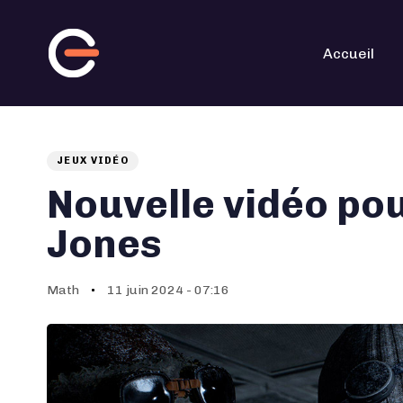
Skip
Skip
links
to
primary
navigation
Accueil
Skip
to
content
JEUX VIDÉO
Auteur
Published
PUBLISHED
on:
IN:
Nouvelle vidéo pou
Jones
Math
11 juin 2024 - 07:16