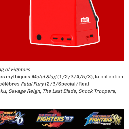
g of Fighters
es mythiques
Metal Slug
(1/2/3/4/5/X), la collection
 célèbres
Fatal Fury
(2/3/Special/Real
oku
,
Savage Reign
,
The Last Blade
,
Shock Troopers
,