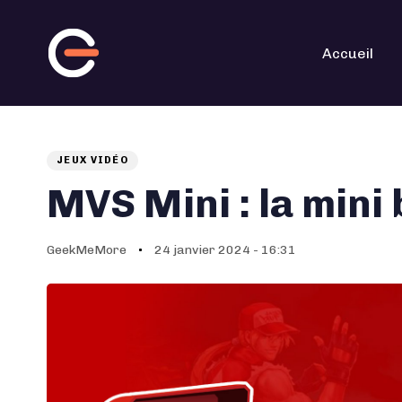
Skip
Skip
links
to
primary
navigation
Accueil
Skip
to
content
JEUX VIDÉO
Auteur
Published
PUBLISHED
on:
IN:
MVS Mini : la min
GeekMeMore
24 janvier 2024 - 16:31