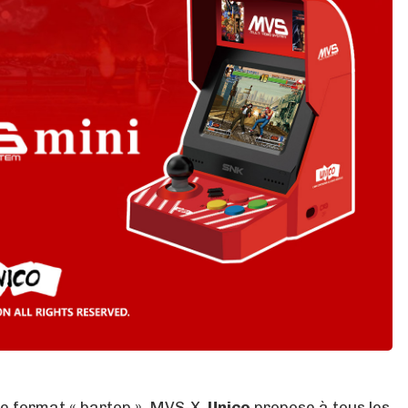
ade format « bartop » MVS-X,
Unico
propose à tous les