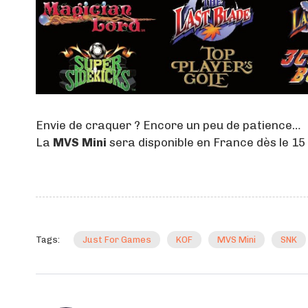
Envie de craquer ? Encore un peu de patience…
La
MVS Mini
sera disponible en France dès le 1
Tags:
Just For Games
KOF
MVS Mini
SNK