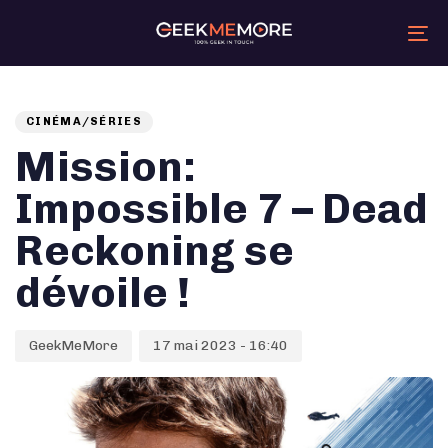
Skip
Skip
links
to
primary
Tog
navigation
nav
Skip
Auteur
Published
PUBLISHED
to
content
on:
IN:
CINÉMA/SÉRIES
Mission:
Impossible 7 – Dead
Reckoning se
dévoile !
GeekMeMore
17 mai 2023 - 16:40