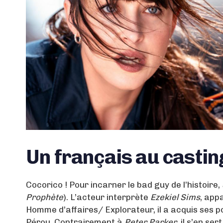
Un français au casti
Cocorico ! Pour incarner le bad guy de l’histoire,
Prophète
). L’acteur interprète
Ezekiel Sims
, app
Homme d’affaires/ Explorateur, il a acquis ses 
Pérou. Contrairement à
Peter Parker
, il s’en se