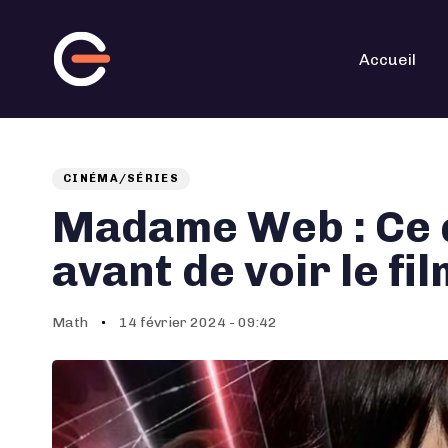
Skip
Skip
links
to
primary
navigation
Accueil
Skip
to
content
CINÉMA/SÉRIES
Auteur
Published
PUBLISHED
on:
IN:
Madame Web : Ce qu
avant de voir le fil
Math
14 février 2024 - 09:42