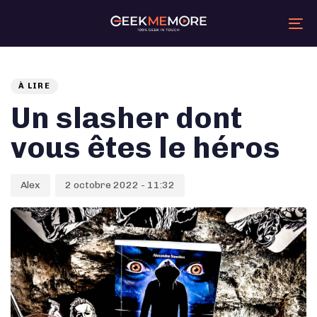
Skip
Skip
links
to
primary
Tog
navigation
nav
Skip
Post
Auteur
Published
PUBLISHED
to
content
on:
IN:
comment
À LIRE
Un slasher dont
vous êtes le héros
Alex
2 octobre 2022 - 11:32