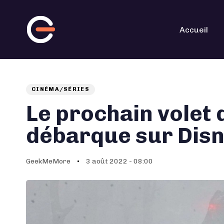
Skip
Skip
links
to
primary
navigation
Accueil
Skip
to
content
CINÉMA/SÉRIES
Auteur
Published
PUBLISHED
on:
IN:
Le prochain volet
débarque sur Dis
GeekMeMore
3 août 2022 - 08:00