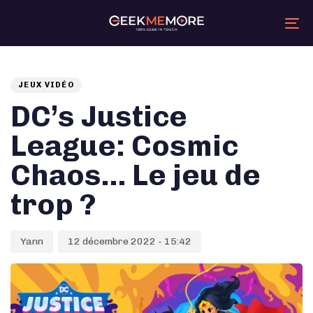
Skip
Skip
links
to
primary
Tog
navigation
nav
Skip
Auteur
Published
PUBLISHED
to
content
on:
IN:
JEUX VIDÉO
DC’s Justice
League: Cosmic
Chaos… Le jeu de
trop ?
Yann
12 décembre 2022 - 15:42