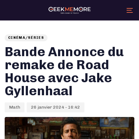
Skip
Skip
links
to
primary
Tog
navigation
nav
Skip
Auteur
Published
PUBLISHED
to
content
on:
IN:
CINÉMA/SÉRIES
Bande Annonce du
remake de Road
House avec Jake
Gyllenhaal
Math
26 janvier 2024 - 16:42