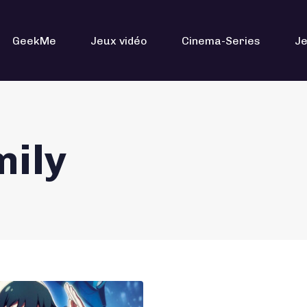
GeekMe
Jeux vidéo
Cinema-Series
Je
mily