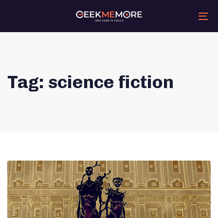
Skip
Skip
links
to
primary
Tog
navigation
nav
Skip
to
content
Tag: science fiction