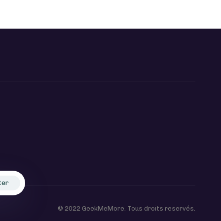
ter
© 2022 GeekMeMore. Tous droits reservés.