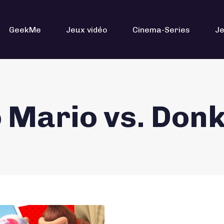
GeekMe
Jeux vidéo
Cinema-Series
Je
o Mario vs. Don