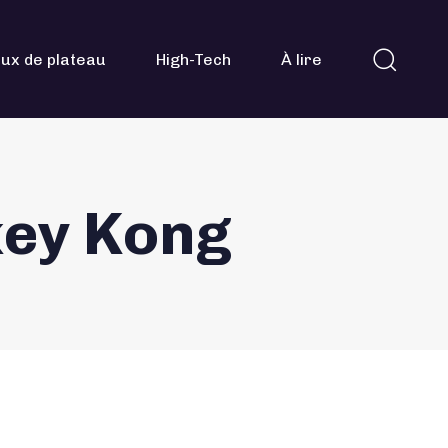
ux de plateau
High-Tech
À lire
key Kong