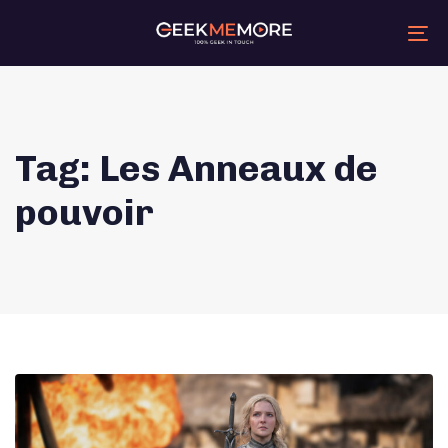
Skip
Skip
links
to
primary
Tog
navigation
nav
Skip
to
content
Tag: Les Anneaux de
pouvoir