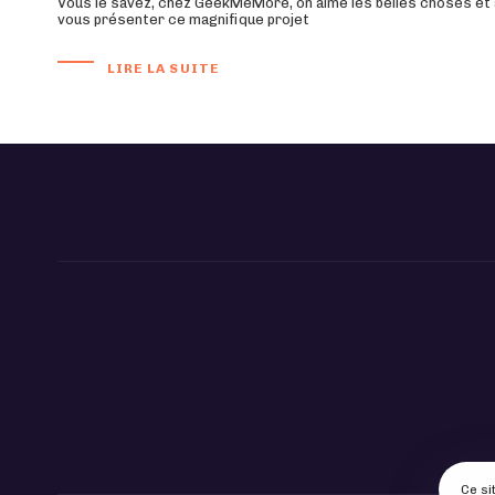
Vous le savez, chez GeekMeMore, on aime les belles choses et a
vous présenter ce magnifique projet
LIRE LA SUITE
Ce si