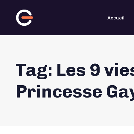
Skip
Skip
links
to
primary
navigation
Accueil
Skip
to
content
Tag: Les 9 vie
Princesse Ga