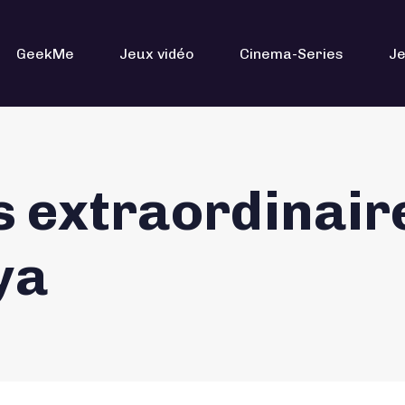
GeekMe
Jeux vidéo
Cinema-Series
Je
s extraordinair
ya