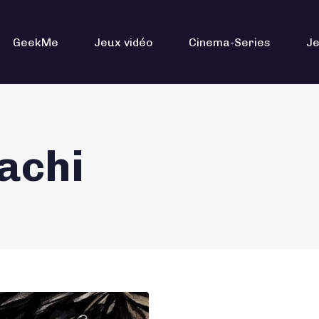
GeekMe
Jeux vidéo
Cinema-Series
Je
achi