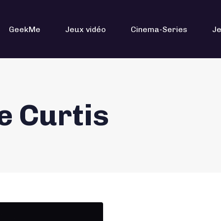
GeekMe
Jeux vidéo
Cinema-Series
Je
e Curtis