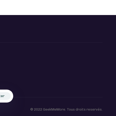
ter
© 2022 GeekMeMore. Tous droits reservés.