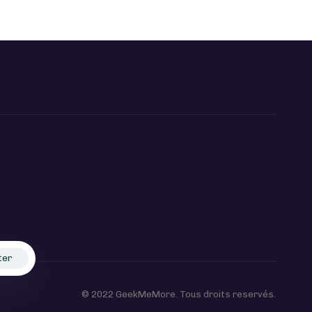
ter
© 2022 GeekMeMore. Tous droits reservés.