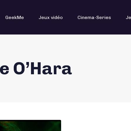
GeekMe
Jeux vidéo
Cinema-Series
Je
ne O’Hara