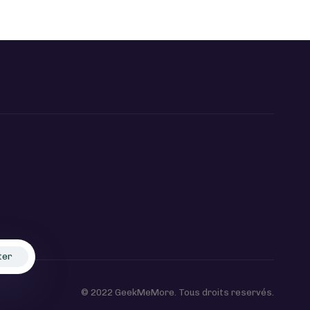
ter
© 2022 GeekMeMore. Tous droits reservés.