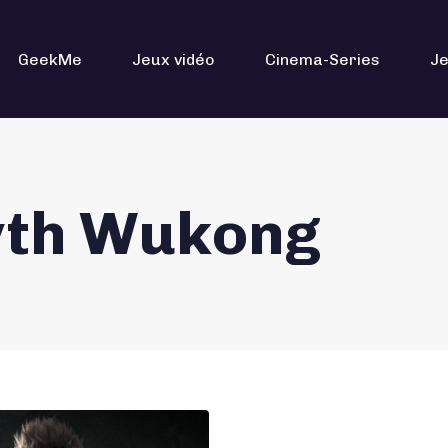
GeekMe
Jeux vidéo
Cinema-Series
Je
yth Wukong