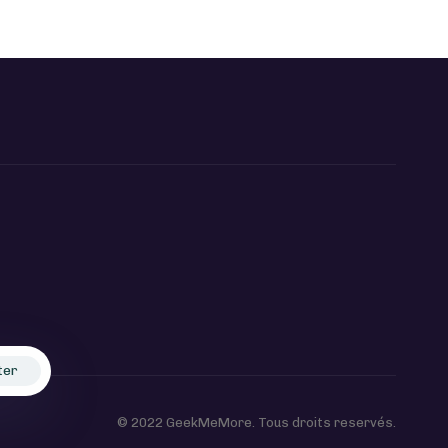
ter
© 2022 GeekMeMore. Tous droits reservés.