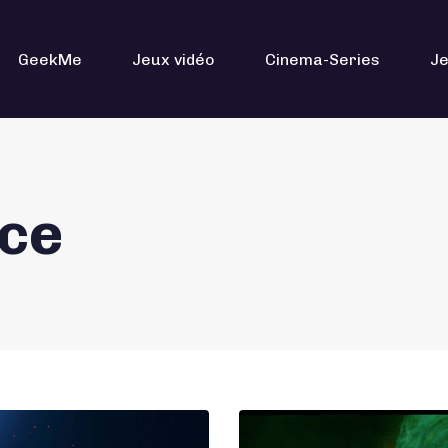
GeekMe
Jeux vidéo
Cinema-Series
Je
ice