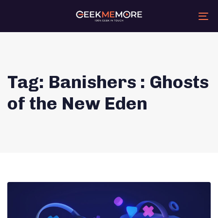
Skip
Skip
links
to
primary
Tog
navigation
nav
Skip
to
content
Tag: Banishers : Ghosts
of the New Eden